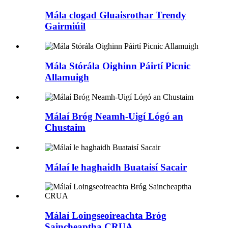
Mála clogad Gluaisrothar Trendy
Gairmiúil
Mála Stórála Oighinn Páirtí Picnic
Allamuigh
Málaí Bróg Neamh-Uigí Lógó an
Chustaim
Málaí le haghaidh Buataisí Sacair
Málaí Loingseoireachta Bróg
Saincheaptha CRUA