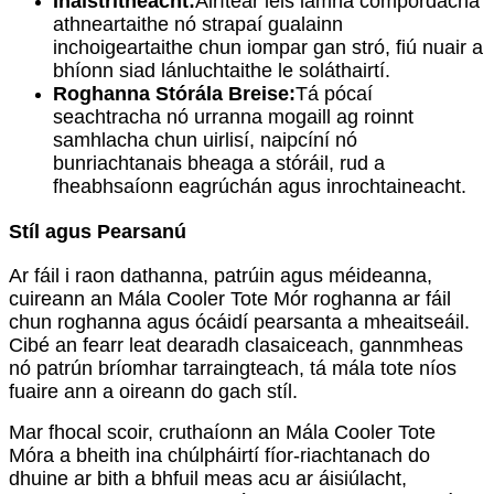
Inaistritheacht:
Áirítear leis lámha compordacha
athneartaithe nó strapaí gualainn
inchoigeartaithe chun iompar gan stró, fiú nuair a
bhíonn siad lánluchtaithe le soláthairtí.
Roghanna Stórála Breise:
Tá pócaí
seachtracha nó urranna mogaill ag roinnt
samhlacha chun uirlisí, naipcíní nó
bunriachtanais bheaga a stóráil, rud a
fheabhsaíonn eagrúchán agus inrochtaineacht.
Stíl agus Pearsanú
Ar fáil i raon dathanna, patrúin agus méideanna,
cuireann an Mála Cooler Tote Mór roghanna ar fáil
chun roghanna agus ócáidí pearsanta a mheaitseáil.
Cibé an fearr leat dearadh clasaiceach, gannmheas
nó patrún bríomhar tarraingteach, tá mála tote níos
fuaire ann a oireann do gach stíl.
Mar fhocal scoir, cruthaíonn an Mála Cooler Tote
Móra a bheith ina chúlpháirtí fíor-riachtanach do
dhuine ar bith a bhfuil meas acu ar áisiúlacht,