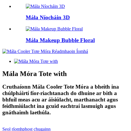
Mála Níocháin 3D
Mála Makeup Bubble Floral
Mála Móra Tote with
Cruthaíonn Mála Cooler Tote Móra a bheith ina
chúlpháirtí fíor-riachtanach do dhuine ar bith a
bhfuil meas acu ar áisiúlacht, marthanacht agus
feidhmiúlacht ina gcuid eachtraí lasmuigh agus
gnáthaimh laethúla.
Seol ríomhphost chugainn