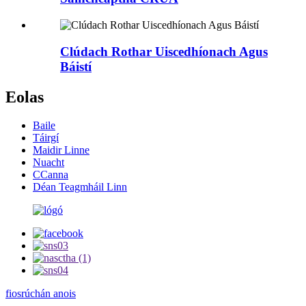
Clúdach Rothar Uiscedhíonach Agus
Báistí
Eolas
Baile
Táirgí
Maidir Linne
Nuacht
CCanna
Déan Teagmháil Linn
fiosrúchán anois