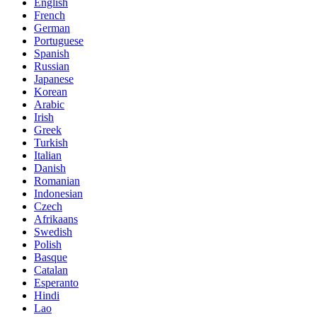
English
French
German
Portuguese
Spanish
Russian
Japanese
Korean
Arabic
Irish
Greek
Turkish
Italian
Danish
Romanian
Indonesian
Czech
Afrikaans
Swedish
Polish
Basque
Catalan
Esperanto
Hindi
Lao