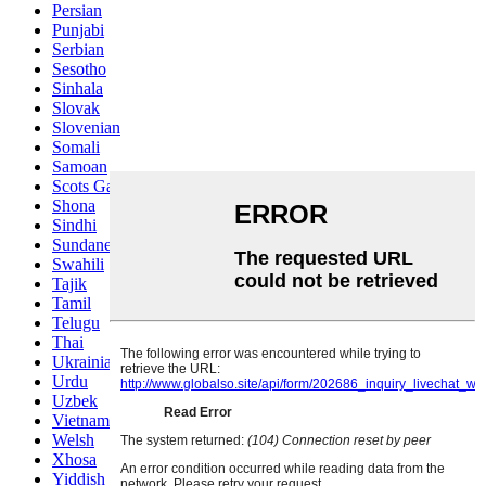
Persian
Punjabi
Serbian
Sesotho
Sinhala
Slovak
Slovenian
Somali
Samoan
Scots Gaelic
Shona
Sindhi
Sundanese
Swahili
Tajik
Tamil
Telugu
Thai
Ukrainian
Urdu
Uzbek
Vietnamese
Welsh
Xhosa
Yiddish