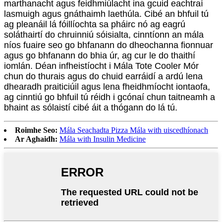
marthanacht agus feidhmiúlacht ina gcuid eachtraí
lasmuigh agus gnáthaimh laethúla. Cibé an bhfuil tú
ag pleanáil lá fóillíochta sa pháirc nó ag eagrú
soláthairtí do chruinniú sóisialta, cinntíonn an mála
níos fuaire seo go bhfanann do dheochanna fionnuar
agus go bhfanann do bhia úr, ag cur le do thaithí
iomlán. Déan infheistíocht i Mála Tote Cooler Mór
chun do thurais agus do chuid earráidí a ardú lena
dhearadh praiticiúil agus lena fheidhmíocht iontaofa,
ag cinntiú go bhfuil tú réidh i gcónaí chun taitneamh a
bhaint as sólaistí cibé áit a thógann do lá tú.
Roimhe Seo:
Mála Seachadta Pizza Mála with uiscedhíonach
Ar Aghaidh:
Mála with Insulin Medicine