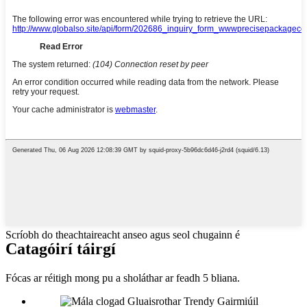
Scríobh do theachtaireacht anseo agus seol chugainn é
Catagóirí táirgí
Fócas ar réitigh mong pu a sholáthar ar feadh 5 bliana.