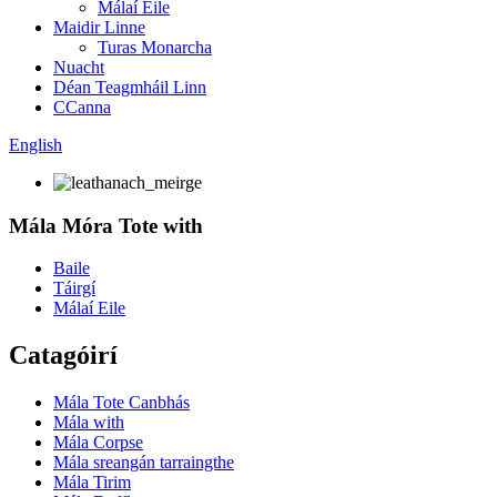
Málaí Eile
Maidir Linne
Turas Monarcha
Nuacht
Déan Teagmháil Linn
CCanna
English
Mála Móra Tote with
Baile
Táirgí
Málaí Eile
Catagóirí
Mála Tote Canbhás
Mála with
Mála Corpse
Mála sreangán tarraingthe
Mála Tirim