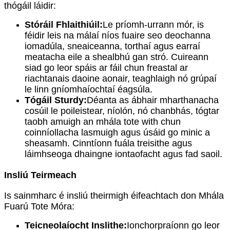
thógáil láidir:
Stóráil Fhlaithiúil:
Le príomh-urrann mór, is
féidir leis na málaí níos fuaire seo deochanna
iomadúla, sneaiceanna, torthaí agus earraí
meatacha eile a shealbhú gan stró. Cuireann
siad go leor spáis ar fáil chun freastal ar
riachtanais daoine aonair, teaghlaigh nó grúpaí
le linn gníomhaíochtaí éagsúla.
Tógáil Sturdy:
Déanta as ábhair mharthanacha
cosúil le poileistear, níolón, nó chanbhás, tógtar
taobh amuigh an mhála tote with chun
coinníollacha lasmuigh agus úsáid go minic a
sheasamh. Cinntíonn fuála treisithe agus
láimhseoga dhaingne iontaofacht agus fad saoil.
Insliú Teirmeach
Is sainmharc é insliú theirmigh éifeachtach don Mhála
Fuarú Tote Móra:
Teicneolaíocht Inslithe:
Ionchorpraíonn go leor