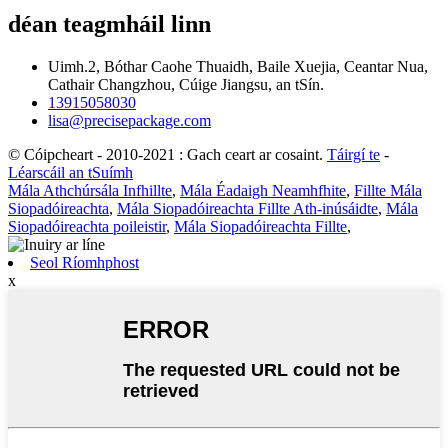
déan teagmháil linn
Uimh.2, Bóthar Caohe Thuaidh, Baile Xuejia, Ceantar Nua,
Cathair Changzhou, Cúige Jiangsu, an tSín.
13915058030
lisa@precisepackage.com
© Cóipcheart - 2010-2021 : Gach ceart ar cosaint.
Táirgí te
-
Léarscáil an tSuímh
Mála Athchúrsála Infhillte
,
Mála Éadaigh Neamhfhite
,
Fillte Mála
Siopadóireachta
,
Mála Siopadóireachta Fillte Ath-inúsáidte
,
Mála
Siopadóireachta poileistir
,
Mála Siopadóireachta Fillte
,
Seol Ríomhphost
x