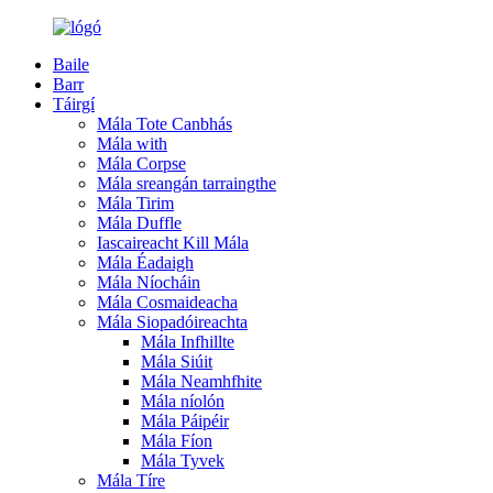
Baile
Barr
Táirgí
Mála Tote Canbhás
Mála with
Mála Corpse
Mála sreangán tarraingthe
Mála Tirim
Mála Duffle
Iascaireacht Kill Mála
Mála Éadaigh
Mála Níocháin
Mála Cosmaideacha
Mála Siopadóireachta
Mála Infhillte
Mála Siúit
Mála Neamhfhite
Mála níolón
Mála Páipéir
Mála Fíon
Mála Tyvek
Mála Tíre