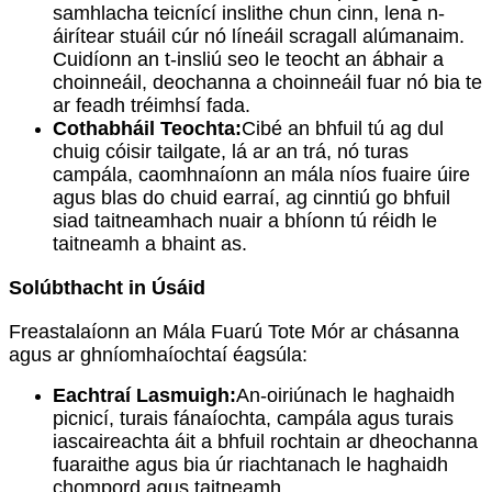
samhlacha teicnící inslithe chun cinn, lena n-
áirítear stuáil cúr nó líneáil scragall alúmanaim.
Cuidíonn an t-insliú seo le teocht an ábhair a
choinneáil, deochanna a choinneáil fuar nó bia te
ar feadh tréimhsí fada.
Cothabháil Teochta:
Cibé an bhfuil tú ag dul
chuig cóisir tailgate, lá ar an trá, nó turas
campála, caomhnaíonn an mála níos fuaire úire
agus blas do chuid earraí, ag cinntiú go bhfuil
siad taitneamhach nuair a bhíonn tú réidh le
taitneamh a bhaint as.
Solúbthacht in Úsáid
Freastalaíonn an Mála Fuarú Tote Mór ar chásanna
agus ar ghníomhaíochtaí éagsúla:
Eachtraí Lasmuigh:
An-oiriúnach le haghaidh
picnicí, turais fánaíochta, campála agus turais
iascaireachta áit a bhfuil rochtain ar dheochanna
fuaraithe agus bia úr riachtanach le haghaidh
chompord agus taitneamh.