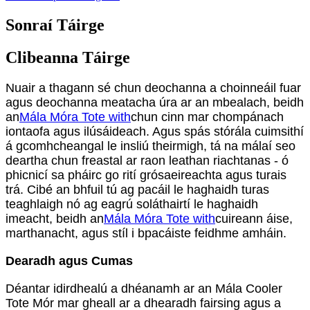
Sonraí Táirge
Clibeanna Táirge
Nuair a thagann sé chun deochanna a choinneáil fuar
agus deochanna meatacha úra ar an mbealach, beidh
an
Mála Móra Tote with
chun cinn mar chompánach
iontaofa agus ilúsáideach. Agus spás stórála cuimsithí
á gcomhcheangal le insliú theirmigh, tá na málaí seo
deartha chun freastal ar raon leathan riachtanas - ó
phicnicí sa pháirc go rití grósaeireachta agus turais
trá. Cibé an bhfuil tú ag pacáil le haghaidh turas
teaghlaigh nó ag eagrú soláthairtí le haghaidh
imeacht, beidh an
Mála Móra Tote with
cuireann áise,
marthanacht, agus stíl i bpacáiste feidhme amháin.
Dearadh agus Cumas
Déantar idirdhealú a dhéanamh ar an Mála Cooler
Tote Mór mar gheall ar a dhearadh fairsing agus a