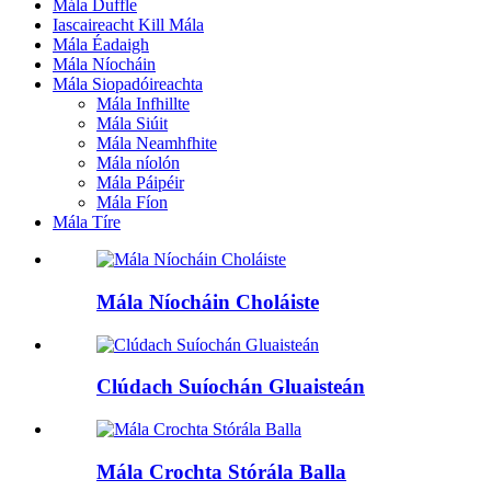
Mála Duffle
Iascaireacht Kill Mála
Mála Éadaigh
Mála Níocháin
Mála Siopadóireachta
Mála Infhillte
Mála Siúit
Mála Neamhfhite
Mála níolón
Mála Páipéir
Mála Fíon
Mála Tíre
Mála Níocháin Choláiste
Clúdach Suíochán Gluaisteán
Mála Crochta Stórála Balla