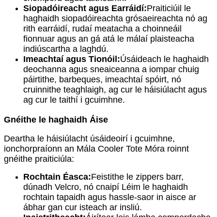
Siopadóireacht agus Earráidí:
Praiticiúil le
haghaidh siopadóireachta grósaeireachta nó ag
rith earráidí, rudaí meatacha a choinneáil
fionnuar agus an gá atá le málaí plaisteacha
indiúscartha a laghdú.
Imeachtaí agus Tionóil:
Úsáideach le haghaidh
deochanna agus sneaiceanna a iompar chuig
páirtithe, barbeques, imeachtaí spóirt, nó
cruinnithe teaghlaigh, ag cur le háisiúlacht agus
ag cur le taithí i gcuimhne.
Gnéithe le haghaidh Áise
Deartha le háisiúlacht úsáideoirí i gcuimhne,
ionchorpraíonn an Mála Cooler Tote Móra roinnt
gnéithe praiticiúla:
Rochtain Éasca:
Feistithe le zippers barr,
dúnadh Velcro, nó cnaipí Léim le haghaidh
rochtain tapaidh agus hassle-saor in aisce ar
ábhar gan cur isteach ar insliú.