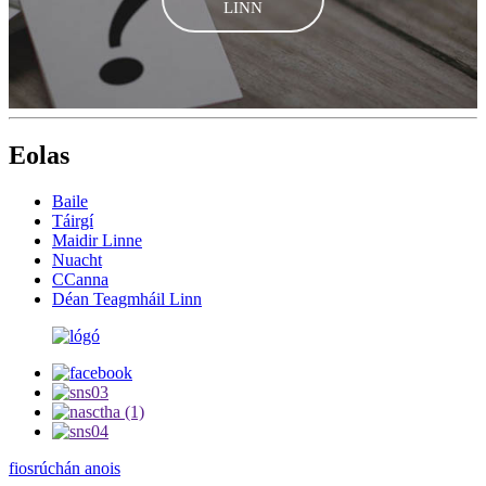
LINN
Eolas
Baile
Táirgí
Maidir Linne
Nuacht
CCanna
Déan Teagmháil Linn
fiosrúchán anois