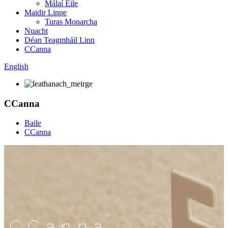
Málaí Eile
Maidir Linne
Turas Monarcha
Nuacht
Déan Teagmháil Linn
CCanna
English
CCanna
Baile
CCanna
CCanna