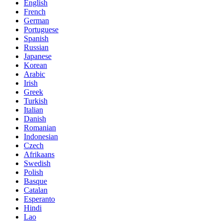
English
French
German
Portuguese
Spanish
Russian
Japanese
Korean
Arabic
Irish
Greek
Turkish
Italian
Danish
Romanian
Indonesian
Czech
Afrikaans
Swedish
Polish
Basque
Catalan
Esperanto
Hindi
Lao