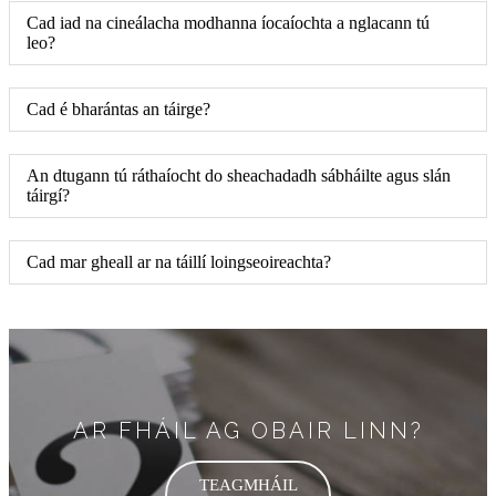
Cad iad na cineálacha modhanna íocaíochta a nglacann tú
leo?
Cad é bharántas an táirge?
An dtugann tú ráthaíocht do sheachadadh sábháilte agus slán
táirgí?
Cad mar gheall ar na táillí loingseoireachta?
AR FHÁIL AG OBAIR LINN?
TEAGMHÁIL