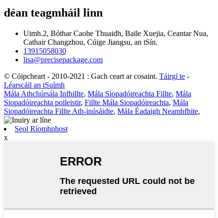
déan teagmháil linn
Uimh.2, Bóthar Caohe Thuaidh, Baile Xuejia, Ceantar Nua,
Cathair Changzhou, Cúige Jiangsu, an tSín.
13915058030
lisa@precisepackage.com
© Cóipcheart - 2010-2021 : Gach ceart ar cosaint.
Táirgí te
-
Léarscáil an tSuímh
Mála Athchúrsála Infhillte
,
Mála Siopadóireachta Fillte
,
Mála
Siopadóireachta poileistir
,
Fillte Mála Siopadóireachta
,
Mála
Siopadóireachta Fillte Ath-inúsáidte
,
Mála Éadaigh Neamhfhite
,
Seol Ríomhphost
x