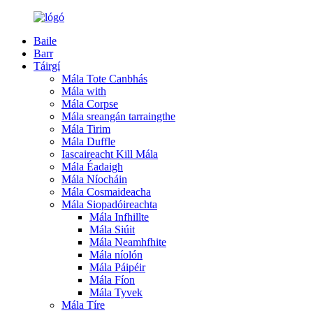
Baile
Barr
Táirgí
Mála Tote Canbhás
Mála with
Mála Corpse
Mála sreangán tarraingthe
Mála Tirim
Mála Duffle
Iascaireacht Kill Mála
Mála Éadaigh
Mála Níocháin
Mála Cosmaideacha
Mála Siopadóireachta
Mála Infhillte
Mála Siúit
Mála Neamhfhite
Mála níolón
Mála Páipéir
Mála Fíon
Mála Tyvek
Mála Tíre