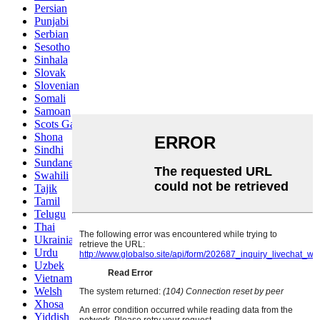
Persian
Punjabi
Serbian
Sesotho
Sinhala
Slovak
Slovenian
Somali
Samoan
Scots Gaelic
Shona
Sindhi
Sundanese
Swahili
Tajik
Tamil
Telugu
Thai
Ukrainian
Urdu
Uzbek
Vietnamese
Welsh
Xhosa
Yiddish