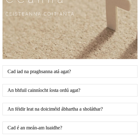
CEISTEANNA COITIANTA
Cad iad na praghsanna atá agat?
An bhfuil cainníocht íosta ordú agat?
An féidir leat na doiciméid ábhartha a sholáthar?
Cad é an meán-am luaidhe?