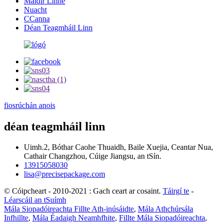
Maidir Linne
Nuacht
CCanna
Déan Teagmháil Linn
fiosrúchán anois
déan teagmháil linn
Uimh.2, Bóthar Caohe Thuaidh, Baile Xuejia, Ceantar Nua,
Cathair Changzhou, Cúige Jiangsu, an tSín.
13915058030
lisa@precisepackage.com
© Cóipcheart - 2010-2021 : Gach ceart ar cosaint.
Táirgí te
-
Léarscáil an tSuímh
Mála Siopadóireachta Fillte Ath-inúsáidte
,
Mála Athchúrsála
Infhillte
,
Mála Éadaigh Neamhfhite
,
Fillte Mála Siopadóireachta
,