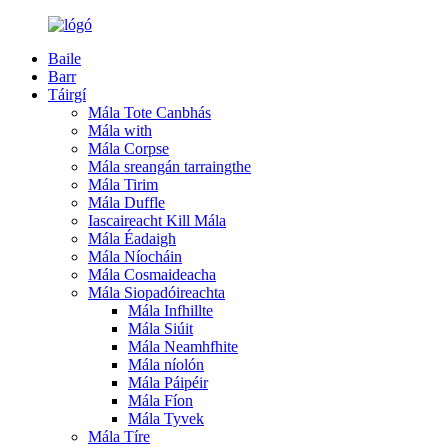
Baile
Barr
Táirgí
Mála Tote Canbhás
Mála with
Mála Corpse
Mála sreangán tarraingthe
Mála Tirim
Mála Duffle
Iascaireacht Kill Mála
Mála Éadaigh
Mála Níocháin
Mála Cosmaideacha
Mála Siopadóireachta
Mála Infhillte
Mála Siúit
Mála Neamhfhite
Mála níolón
Mála Páipéir
Mála Fíon
Mála Tyvek
Mála Tíre