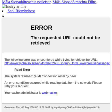
Mála Siopadóireachta poileistir
,
Mála Siopadóireachta Fillte
,
Seol Ríomhphost
x