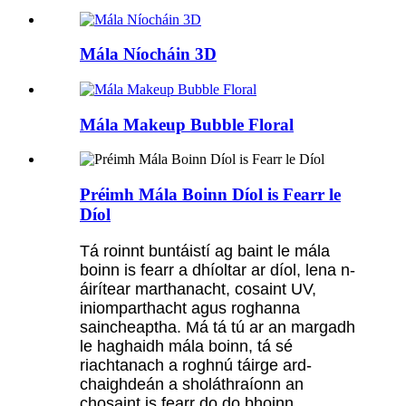
Mála Níocháin 3D
Mála Makeup Bubble Floral
Préimh Mála Boinn Díol is Fearr le
Díol
Tá roinnt buntáistí ag baint le mála
boinn is fearr a dhíoltar ar díol, lena n-
áirítear marthanacht, cosaint UV,
iniomparthacht agus roghanna
saincheaptha. Má tá tú ar an margadh
le haghaidh mála boinn, tá sé
riachtanach a roghnú táirge ard-
chaighdeán a sholáthraíonn an
chosaint is fearr do do bhoinn.