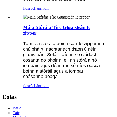
fiosrúchán
mion
Mála Stórála Tíre Gluaisteán le
zipper
Tá mála stórála boinn carr le zipper ina
chúlpháirtí riachtanach d'aon úinéir
gluaisteán. Soláthraíonn sé clúdach
cosanta do bhoinn le linn stórála nó
iompair agus déanann sé níos éasca
boinn a stóráil agus a iompar i
spásanna beaga.
fiosrúchán
mion
Eolas
Baile
Táirgí