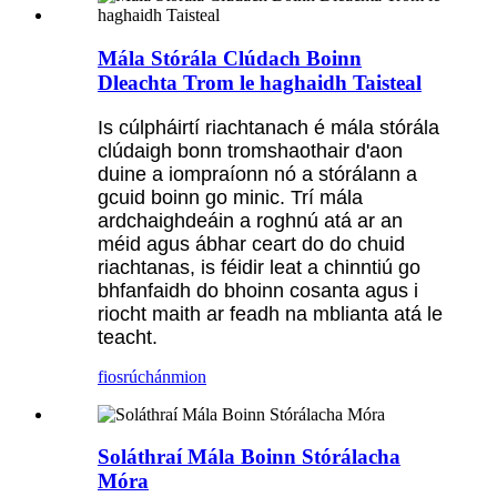
Mála Stórála Clúdach Boinn
Dleachta Trom le haghaidh Taisteal
Is cúlpháirtí riachtanach é mála stórála
clúdaigh bonn tromshaothair d'aon
duine a iompraíonn nó a stórálann a
gcuid boinn go minic. Trí mála
ardchaighdeáin a roghnú atá ar an
méid agus ábhar ceart do do chuid
riachtanas, is féidir leat a chinntiú go
bhfanfaidh do bhoinn cosanta agus i
riocht maith ar feadh na mblianta atá le
teacht.
fiosrúchán
mion
Soláthraí Mála Boinn Stórálacha
Móra