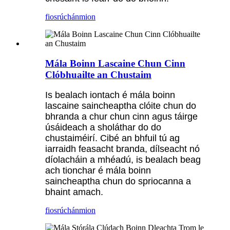
fiosrúchán
mion
Mála Boinn Lascaine Chun Cinn
Clóbhuailte an Chustaim
Is bealach iontach é mála boinn
lascaine saincheaptha clóite chun do
bhranda a chur chun cinn agus táirge
úsáideach a sholáthar do do
chustaiméirí. Cibé an bhfuil tú ag
iarraidh feasacht branda, dílseacht nó
díolacháin a mhéadú, is bealach beag
ach tionchar é mála boinn
saincheaptha chun do spriocanna a
bhaint amach.
fiosrúchán
mion