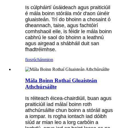
Is cúlpháirtí úsáideach agus praiticiúil
é mála boinn stórála mór d'aon úinéir
gluaisteán. Trí do bhoinn a chosaint ó
dheannach, taise, agus fachtóirí
comhshaoil ​​eile, is féidir le mála boinn
cabhrú le saol do bhoinn a leathnú
agus airgead a shábháil duit san
fhadtréimhse.
fiosrúchán
mion
Mála Boinn Rothaí Gluaisteán
Athchúrsáilte
Is réiteach éicea-chairdiúil, buan agus
praiticiúil iad málaí boinn roth
athchúrsáilte chun boinn a stóráil agus
a iompar. Is rogha iontach iad dóibh
siúd ar mian leo a lorg carbóin a