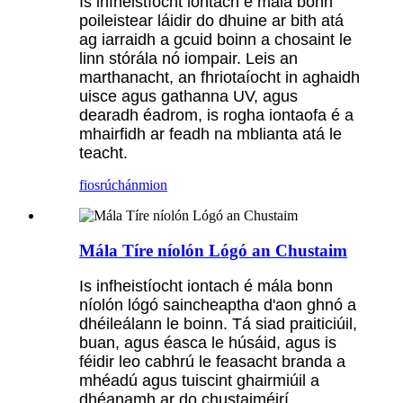
Is infheistíocht iontach é mála bonn
poileistear láidir do dhuine ar bith atá
ag iarraidh a gcuid boinn a chosaint le
linn stórála nó iompair. Leis an
marthanacht, an fhriotaíocht in aghaidh
uisce agus gathanna UV, agus
dearadh éadrom, is rogha iontaofa é a
mhairfidh ar feadh na mblianta atá le
teacht.
fiosrúchán
mion
Mála Tíre níolón Lógó an Chustaim
Is infheistíocht iontach é mála bonn
níolón lógó saincheaptha d'aon ghnó a
dhéileálann le boinn. Tá siad praiticiúil,
buan, agus éasca le húsáid, agus is
féidir leo cabhrú le feasacht branda a
mhéadú agus tuiscint ghairmiúil a
dhéanamh ar do chustaiméirí.