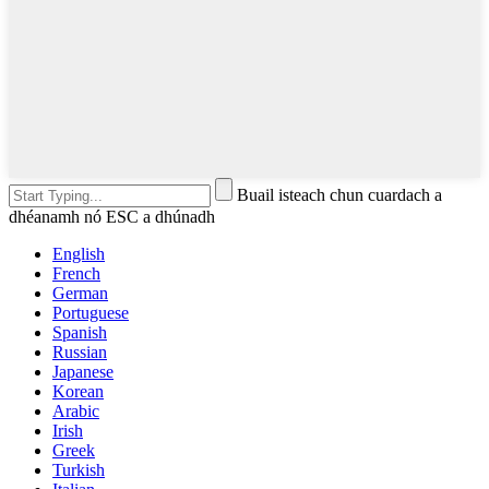
Buail isteach chun cuardach a
dhéanamh nó ESC a dhúnadh
English
French
German
Portuguese
Spanish
Russian
Japanese
Korean
Arabic
Irish
Greek
Turkish