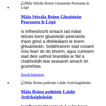
Mála Stórála Boinn Gluaisteán
Pearsanta le Lógó
Is infheistíocht iontach iad málaí
stórais bonn gluaisteán pearsanta
d'aon ghnó a dhéileálann le boinn
ghluaisteáin. Soláthraíonn siad cosaint
níos fearr do do bhoinn, agus cuireann
siad deis uathúil brandála ar fáil a
chabhróidh leat seasamh amach ón
gcomórtas.
fiosrúchán
mion
Mála Boinn poileistir Láidir
Ardchaighdeáin