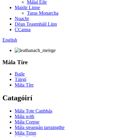
Málaí Eile
Maidir Linne
Turas Monarcha
Nuacht
Déan Teagmháil Linn
CCanna
English
Mála Tíre
Baile
Táirgí
Mála Tíre
Catagóirí
Mála Tote Canbhás
Mála with
Mála Corpse
Mála sreangán tarraingthe
Mála Tirim