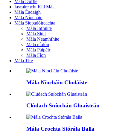
Mála Duffle
Iascaireacht Kill Mála
Mála Éadaigh
Mála Níocháin
Mála Siopadóireachta
Mála Infhillte
Mála Siúit
Mála Neamhfhite
Mála níolón
Mála Páipéir
Mála Fíon
Mála Tíre
Mála Níocháin Choláiste
Clúdach Suíochán Gluaisteán
Mála Crochta Stórála Balla