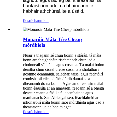
laghdú, agus iad ag baint leasa as na
buntáistí iomadúla a bhaineann le
hábhair athchúrsáilte a úsáid.
fiosrúchán
mion
Monaróir Mála Tíre Cheap
mórdhíola
Nuair a thagann sé chun boinn a stóráil, tá mála
bonn ardchaighdeáin riachtanach chun iad a
choinneáil sábháilte agus cosanta. Tá málaí boinn
deartha chun ciseal breise cosanta a sholáthar i
gcoinne deannaigh, salachar, taise, agus fachtóirí
comhshaoil ​​eile a d'fhéadfadh damáiste a
dhéanamh do na boinn. Agus an oiread sin málaí
boinn éagsúla ar an margadh, féadann sé a bheith
deacair ceann a fháil atá inacmhainne agus
marthanach. San Airteagal seo, féachfaimid ar
mhonaróirí mála boinn saor mórdhíola agus cad a
theastaíonn uait a bheith agat...
fiosrúchán
mion