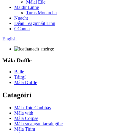
Málaí Eile
Maidir Linne
Turas Monarcha
Nuacht
Déan Teagmháil Linn
CCanna
English
Mála Duffle
Baile
Táirgí
Mála Duffle
Catagóirí
Mála Tote Canbhás
Mála with
Mála Corpse
Mála sreangán tarraingthe
Mála Tirim