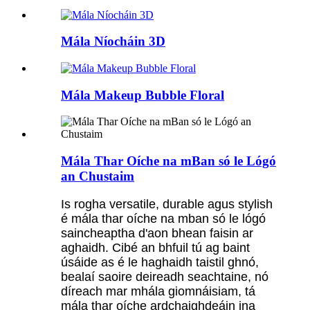
Mála Níocháin 3D
Mála Makeup Bubble Floral
Mála Thar Oíche na mBan só le Lógó
an Chustaim
Is rogha versatile, durable agus stylish
é mála thar oíche na mban só le lógó
saincheaptha d'aon bhean faisin ar
aghaidh. Cibé an bhfuil tú ag baint
úsáide as é le haghaidh taistil ghnó,
bealaí saoire deireadh seachtaine, nó
díreach mar mhála giomnáisiam, tá
mála thar oíche ardchaighdeáin ina