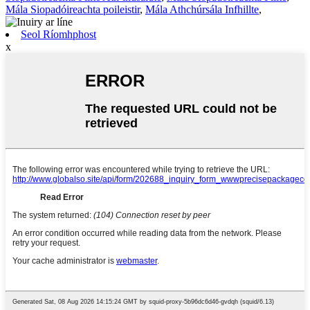
Mála Siopadóireachta poileistir
,
Mála Athchúrsála Infhillte
,
Seol Ríomhphost
x