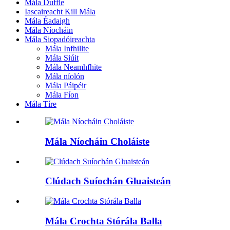
Mála Duffle
Iascaireacht Kill Mála
Mála Éadaigh
Mála Níocháin
Mála Siopadóireachta
Mála Infhillte
Mála Siúit
Mála Neamhfhite
Mála níolón
Mála Páipéir
Mála Fíon
Mála Tíre
Mála Níocháin Choláiste
Clúdach Suíochán Gluaisteán
Mála Crochta Stórála Balla