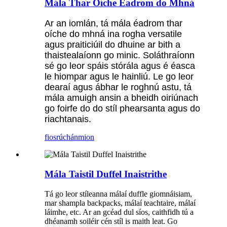
Mála Thar Oíche Éadrom do Mhná
Ar an iomlán, tá mála éadrom thar
oíche do mhná ina rogha versatile
agus praiticiúil do dhuine ar bith a
thaistealaíonn go minic. Soláthraíonn
sé go leor spáis stórála agus é éasca
le hiompar agus le hainliú. Le go leor
dearaí agus ábhar le roghnú astu, tá
mála amuigh ansin a bheidh oiriúnach
go foirfe do do stíl phearsanta agus do
riachtanais.
fiosrúchán
mion
Mála Taistil Duffel Inaistrithe
Tá go leor stíleanna málaí duffle giomnáisiam,
mar shampla backpacks, málaí teachtaire, málaí
láimhe, etc. Ar an gcéad dul síos, caithfidh tú a
dhéanamh soiléir cén stíl is maith leat. Go