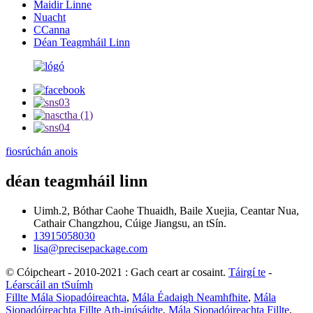
Maidir Linne
Nuacht
CCanna
Déan Teagmháil Linn
fiosrúchán anois
déan teagmháil linn
Uimh.2, Bóthar Caohe Thuaidh, Baile Xuejia, Ceantar Nua,
Cathair Changzhou, Cúige Jiangsu, an tSín.
13915058030
lisa@precisepackage.com
© Cóipcheart - 2010-2021 : Gach ceart ar cosaint.
Táirgí te
-
Léarscáil an tSuímh
Fillte Mála Siopadóireachta
,
Mála Éadaigh Neamhfhite
,
Mála
Siopadóireachta Fillte Ath-inúsáidte
,
Mála Siopadóireachta Fillte
,