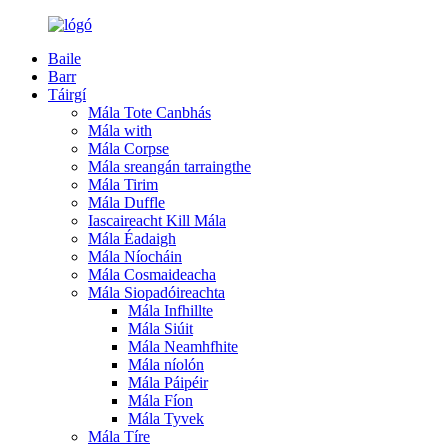
Baile
Barr
Táirgí
Mála Tote Canbhás
Mála with
Mála Corpse
Mála sreangán tarraingthe
Mála Tirim
Mála Duffle
Iascaireacht Kill Mála
Mála Éadaigh
Mála Níocháin
Mála Cosmaideacha
Mála Siopadóireachta
Mála Infhillte
Mála Siúit
Mála Neamhfhite
Mála níolón
Mála Páipéir
Mála Fíon
Mála Tyvek
Mála Tíre