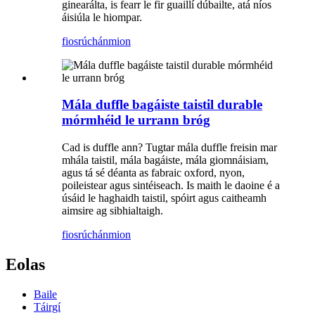
ginearálta, is fearr le fir guaillí dúbailte, atá níos
áisiúla le hiompar.
fiosrúchán
mion
Mála duffle bagáiste taistil durable
mórmhéid le urrann bróg
Cad is duffle ann? Tugtar mála duffle freisin mar
mhála taistil, mála bagáiste, mála giomnáisiam,
agus tá sé déanta as fabraic oxford, nyon,
poileistear agus sintéiseach. Is maith le daoine é a
úsáid le haghaidh taistil, spóirt agus caitheamh
aimsire ag sibhialtaigh.
fiosrúchán
mion
Eolas
Baile
Táirgí