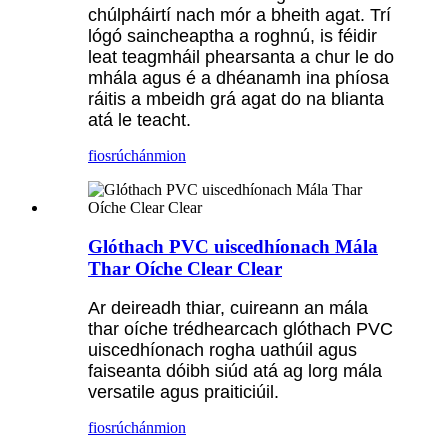
chúlpháirtí nach mór a bheith agat. Trí
lógó saincheaptha a roghnú, is féidir
leat teagmháil phearsanta a chur le do
mhála agus é a dhéanamh ina phíosa
ráitis a mbeidh grá agat do na blianta
atá le teacht.
fiosrúchán
mion
Glóthach PVC uiscedhíonach Mála
Thar Oíche Clear Clear
Ar deireadh thiar, cuireann an mála
thar oíche trédhearcach glóthach PVC
uiscedhíonach rogha uathúil agus
faiseanta dóibh siúd atá ag lorg mála
versatile agus praiticiúil.
fiosrúchán
mion