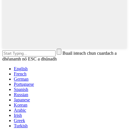
Buail isteach chun cuardach a
dhéanamh nó ESC a dhúnadh
English
French
German
Portuguese
Spanish
Russian
Japanese
Korean
Arabic
Irish
Greek
Turkish