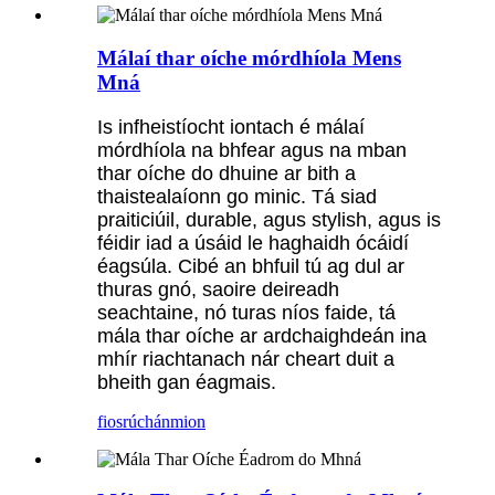
Málaí thar oíche mórdhíola Mens
Mná
Is infheistíocht iontach é málaí
mórdhíola na bhfear agus na mban
thar oíche do dhuine ar bith a
thaistealaíonn go minic. Tá siad
praiticiúil, durable, agus stylish, agus is
féidir iad a úsáid le haghaidh ócáidí
éagsúla. Cibé an bhfuil tú ag dul ar
thuras gnó, saoire deireadh
seachtaine, nó turas níos faide, tá
mála thar oíche ar ardchaighdeán ina
mhír riachtanach nár cheart duit a
bheith gan éagmais.
fiosrúchán
mion