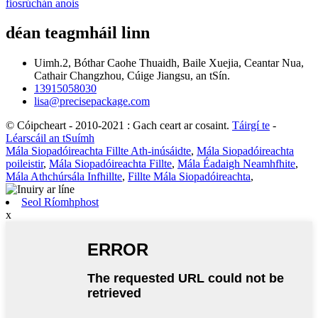
fiosrúchán anois
déan teagmháil linn
Uimh.2, Bóthar Caohe Thuaidh, Baile Xuejia, Ceantar Nua,
Cathair Changzhou, Cúige Jiangsu, an tSín.
13915058030
lisa@precisepackage.com
© Cóipcheart - 2010-2021 : Gach ceart ar cosaint.
Táirgí te
-
Léarscáil an tSuímh
Mála Siopadóireachta Fillte Ath-inúsáidte
,
Mála Siopadóireachta
poileistir
,
Mála Siopadóireachta Fillte
,
Mála Éadaigh Neamhfhite
,
Mála Athchúrsála Infhillte
,
Fillte Mála Siopadóireachta
,
Seol Ríomhphost
x