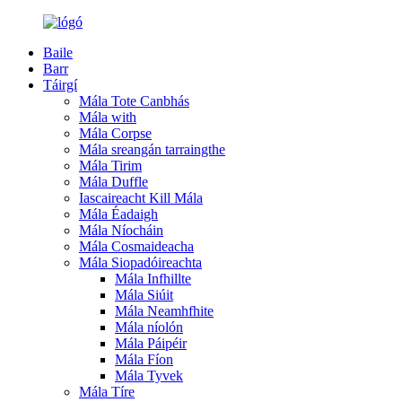
Baile
Barr
Táirgí
Mála Tote Canbhás
Mála with
Mála Corpse
Mála sreangán tarraingthe
Mála Tirim
Mála Duffle
Iascaireacht Kill Mála
Mála Éadaigh
Mála Níocháin
Mála Cosmaideacha
Mála Siopadóireachta
Mála Infhillte
Mála Siúit
Mála Neamhfhite
Mála níolón
Mála Páipéir
Mála Fíon
Mála Tyvek
Mála Tíre