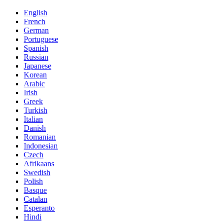
English
French
German
Portuguese
Spanish
Russian
Japanese
Korean
Arabic
Irish
Greek
Turkish
Italian
Danish
Romanian
Indonesian
Czech
Afrikaans
Swedish
Polish
Basque
Catalan
Esperanto
Hindi