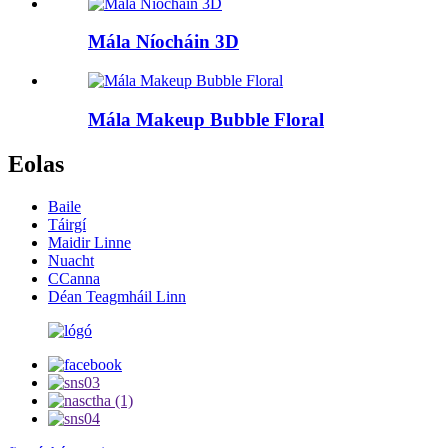
Mála Níocháin 3D
Mála Makeup Bubble Floral
Eolas
Baile
Táirgí
Maidir Linne
Nuacht
CCanna
Déan Teagmháil Linn