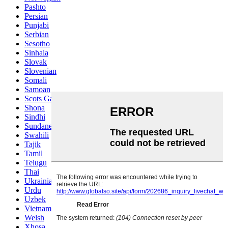
Pashto
Persian
Punjabi
Serbian
Sesotho
Sinhala
Slovak
Slovenian
Somali
Samoan
Scots Gaelic
Shona
Sindhi
Sundanese
Swahili
Tajik
Tamil
Telugu
Thai
Ukrainian
Urdu
Uzbek
Vietnamese
Welsh
Xhosa