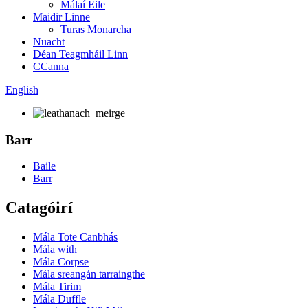
Málaí Eile
Maidir Linne
Turas Monarcha
Nuacht
Déan Teagmháil Linn
CCanna
English
Barr
Baile
Barr
Catagóirí
Mála Tote Canbhás
Mála with
Mála Corpse
Mála sreangán tarraingthe
Mála Tirim
Mála Duffle