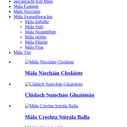
Iascaireacht Kill Mála
Mála Éadaigh
Mála Níocháin
Mála Siopadóireachta
Mála Infhillte
Mála Siúit
Mála Neamhfhite
Mála níolón
Mála Páipéir
Mála Fíon
Mála Tíre
Mála Níocháin Choláiste
Clúdach Suíochán Gluaisteán
Mála Crochta Stórála Balla