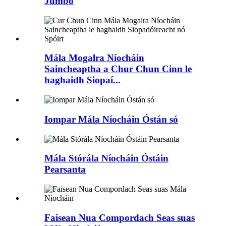
Jumbo
Mála Mogalra Níocháin
Saincheaptha a Chur Chun Cinn le
haghaidh Siopaí...
Iompar Mála Níocháin Óstán só
Mála Stórála Níocháin Óstáin
Pearsanta
Faisean Nua Compordach Seas suas