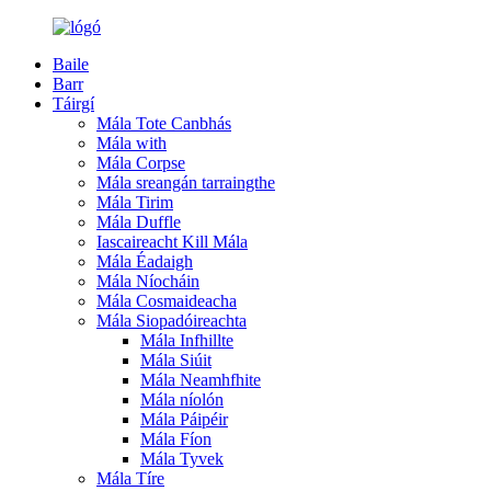
Baile
Barr
Táirgí
Mála Tote Canbhás
Mála with
Mála Corpse
Mála sreangán tarraingthe
Mála Tirim
Mála Duffle
Iascaireacht Kill Mála
Mála Éadaigh
Mála Níocháin
Mála Cosmaideacha
Mála Siopadóireachta
Mála Infhillte
Mála Siúit
Mála Neamhfhite
Mála níolón
Mála Páipéir
Mála Fíon
Mála Tyvek
Mála Tíre