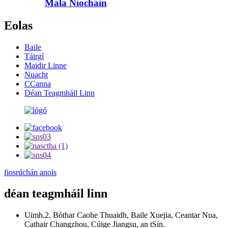
Mála Níocháin
Eolas
Baile
Táirgí
Maidir Linne
Nuacht
CCanna
Déan Teagmháil Linn
fiosrúchán anois
déan teagmháil linn
Uimh.2, Bóthar Caohe Thuaidh, Baile Xuejia, Ceantar Nua,
Cathair Changzhou, Cúige Jiangsu, an tSín.