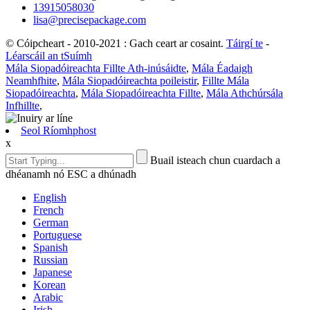
13915058030
lisa@precisepackage.com
© Cóipcheart - 2010-2021 : Gach ceart ar cosaint.
Táirgí te
-
Léarscáil an tSuímh
Mála Siopadóireachta Fillte Ath-inúsáidte
,
Mála Éadaigh
Neamhfhite
,
Mála Siopadóireachta poileistir
,
Fillte Mála
Siopadóireachta
,
Mála Siopadóireachta Fillte
,
Mála Athchúrsála
Infhillte
,
Seol Ríomhphost
x
Buail isteach chun cuardach a
dhéanamh nó ESC a dhúnadh
English
French
German
Portuguese
Spanish
Russian
Japanese
Korean
Arabic
Irish