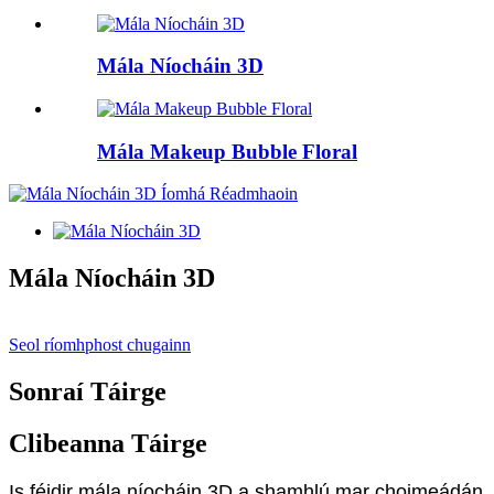
Mála Níocháin 3D
Mála Makeup Bubble Floral
Mála Níocháin 3D
Seol ríomhphost chugainn
Sonraí Táirge
Clibeanna Táirge
Is féidir mála níocháin 3D a shamhlú mar choimeádán