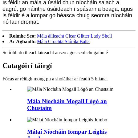
Is féidir an mála a úsáid chun níocháin salach a
eagrú, go háirithe úsáideach i spásanna beaga, agus
is féidir é a iompar go héasca chuig seomra níocháin
nó laundromat.
Roimhe Seo:
Mála áilleacht Clear Glitter Lady Shell
Ar Aghaidh:
Mála Crochta Stórála Balla
Scríobh do theachtaireacht anseo agus seol chugainn é
Catagóirí táirgí
Fócas ar réitigh mong pu a sholáthar ar feadh 5 bliana.
Mála Níocháin Mogall Lógó an
Chustaim
Málaí Níocháin Iompar Leighis