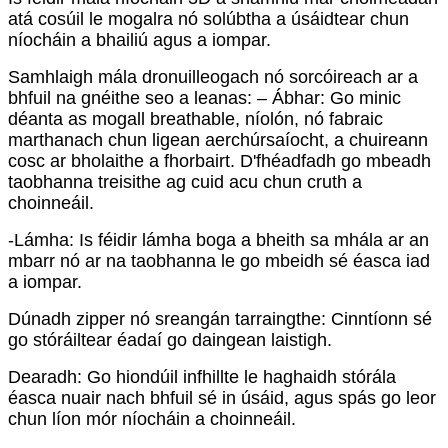
atá cosúil le mogalra nó solúbtha a úsáidtear chun
níocháin a bhailiú agus a iompar.
Samhlaigh mála dronuilleogach nó sorcóireach ar a
bhfuil na gnéithe seo a leanas: – Ábhar: Go minic
déanta as mogall breathable, níolón, nó fabraic
marthanach chun ligean aerchúrsaíocht, a chuireann
cosc ​​ar bholaithe a fhorbairt. D'fhéadfadh go mbeadh
taobhanna treisithe ag cuid acu chun cruth a
choinneáil.
-Lámha: Is féidir lámha boga a bheith sa mhála ar an
mbarr nó ar na taobhanna le go mbeidh sé éasca iad
a iompar.
Dúnadh zipper nó sreangán tarraingthe: Cinntíonn sé
go stóráiltear éadaí go daingean laistigh.
Dearadh: Go hiondúil infhillte le haghaidh stórála
éasca nuair nach bhfuil sé in úsáid, agus spás go leor
chun líon mór níocháin a choinneáil.