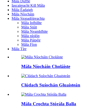
Mála Duffle
Iascaireacht Kill Mála
Mála Éadaigh
Mála Níocháin
Mála Siopadóireachta
Mála Infhillte
Mála Siúit
Mála Neamhfhite
Mála níolón
Mála Páipéir
Mála Fíon
Mála Tíre
Mála Níocháin Choláiste
Clúdach Suíochán Gluaisteán
Mála Crochta Stórála Balla