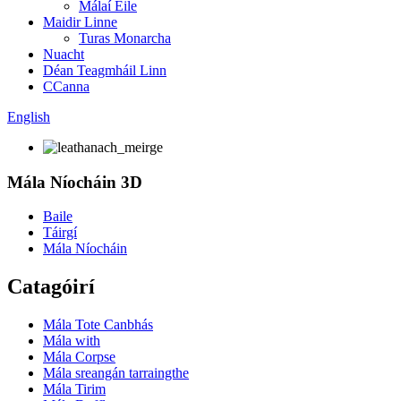
Málaí Eile
Maidir Linne
Turas Monarcha
Nuacht
Déan Teagmháil Linn
CCanna
English
Mála Níocháin 3D
Baile
Táirgí
Mála Níocháin
Catagóirí
Mála Tote Canbhás
Mála with
Mála Corpse
Mála sreangán tarraingthe
Mála Tirim